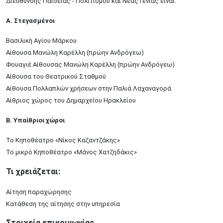
Διεύθυνσης Παιδείας - Πολιτισμού και Νέας Γενιάς είναι:
Α. Στεγασμένοι
Βασιλική Αγίου Μάρκου
Αίθουσα Μανώλη Καρέλλη (πρώην Ανδρόγεω)
Φουαγιέ Αίθουσας Μανώλη Καρέλλη (πρώην Ανδρόγεω)
Αίθουσα του Θεατρικού Σταθμού
Αίθουσα Πολλαπλών χρήσεων στην Παλιά Λαχαναγορά
Αίθριος χώρος του Δημαρχείου Ηρακλείου
Β. Υπαίθριοι χώροι
Το Κηποθέατρο «Νίκος Καζαντζάκης»
Το μικρό Κηποθέατρο «Μάνος Χατζηδάκις»
Τι χρειάζεται:
Αίτηση παραχώρησης
Κατάθεση της αίτησης στην υπηρεσία
Στοιχεία επικοινωνίας