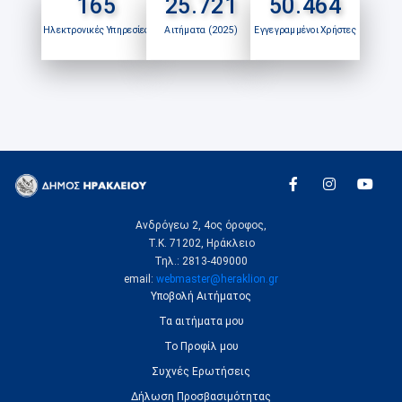
165
25.721
50.464
Ηλεκτρονικές Υπηρεσίες
Αιτήματα (2025)
Εγγεγραμμένοι Χρήστες
Ανδρόγεω 2, 4ος όροφος,
Τ.Κ. 71202, Ηράκλειο
Τηλ.: 2813-409000
email:
webmaster@heraklion.gr
Υποβολή Αιτήματος
Τα αιτήματα μου
Το Προφίλ μου
Συχνές Ερωτήσεις
Δήλωση Προσβασιμότητας