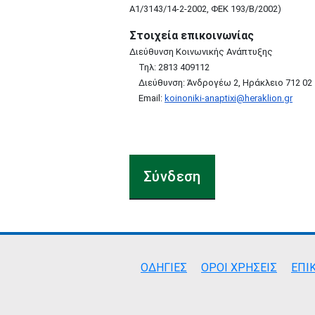
Α1/3143/14-2-2002, ΦΕΚ 193/Β/2002)
Στοιχεία επικοινωνίας
Διεύθυνση Κοινωνικής Ανάπτυξης
Τηλ: 2813 409112
Διεύθυνση: Ἀνδρογέω 2, Ηράκλειο 712 02
Email:
koinoniki-anaptixi@heraklion.gr
Σύνδεση
Σύνδεσμοι
ΟΔΗΓΙΕΣ
ΟΡΟΙ ΧΡΗΣΕΙΣ
ΕΠΙ