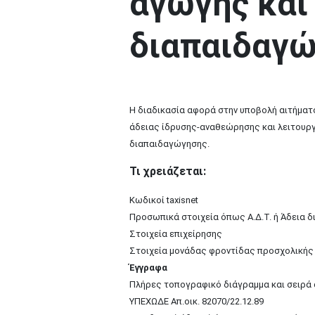
αγωγής και
διαπαιδαγ
Η διαδικασία αφορά στην υποβολή αιτήματ
άδειας ίδρυσης-αναθεώρησης και λειτουρ
διαπαιδαγώγησης.
Τι χρειάζεται:
Κωδικοί taxisnet
Προσωπικά στοιχεία όπως Α.Δ.Τ. ή Άδεια δια
Στοιχεία επιχείρησης
Στοιχεία μονάδας φροντίδας προσχολικής
Έγγραφα
Πλήρες τοπογραφικό διάγραμμα και σειρά 
ΥΠΕΧΩΔΕ Απ.οικ. 82070/22.12.89