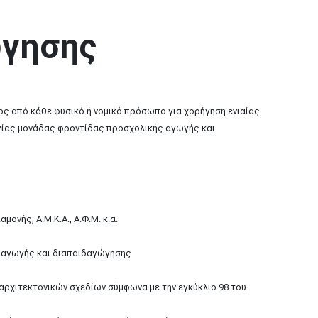
ώγησης
ος από κάθε φυσικό ή νομικό πρόσωπο για χορήγηση ενιαίας
γίας μονάδας φροντίδας προσχολικής αγωγής και
μονής, Α.Μ.Κ.Α., Α.Φ.Μ. κ.α.
 αγωγής και διαπαιδαγώγησης
αρχιτεκτονικών σχεδίων σύμφωνα με την εγκύκλιο 98 του