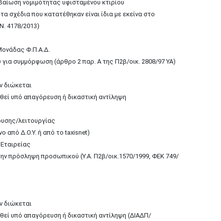
εβαίωση νομιμότητας υφισταμένου κτιρίου
α σχέδια που κατατέθηκαν είναι ίδια με εκείνα στο
Ν. 4178/2013)
ονάδας Φ.Π.Α.Δ.
 για συμμόρφωση (άρθρο 2 παρ. Α της Π2β/οικ. 2808/97 ΥΑ)
ν διώκεται
εθεί υπό απαγόρευση ή δικαστική αντίληψη
ρυσης/λειτουργίας
από Δ.Ο.Υ. ή από το taxisnet)
 Εταιρείας
την πρόσληψη προσωπικού (Υ.Α. Π2β/οικ.1570/1999, ΦΕΚ 749/
ν διώκεται
εθεί υπό απαγόρευση ή δικαστική αντίληψη (ΔΙΑΔΠ/