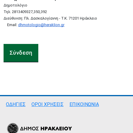
Δημοτολόγιο
Τηλ: 2813409327,350,392
Διεύθυνση: Πλ. Δασκαλογίαννη - Τ.Κ. 71201 Ηράκλειο
Email:
dhmotologio@heraklion.gr
Σύνδεση
Σύνδεσμοι
ΟΔΗΓΙΕΣ
ΟΡΟΙ ΧΡΗΣΕΙΣ
ΕΠΙΚΟΙΝΩΝΙΑ