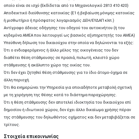
οποίο είναι σε ισχύ (Εκδίδεται από το Μηχανολογικό 2813 410 420)
Αποδεικτικό διεύθυνσης κατοικίας (Ε1 ή βεβαίωση μόνιμης κατοικίας
ή μισθωτήριο ή πρόσφατος λογαριασμός ΔΕΗ/ΕΥΔΑΠ κλπ.)
Αντίγραφο άδειας οδήγησης του οδηγού του αυτοκινήτου (ή του
κηδεμόνα ΑΜΕΑ που λειτουργεί ως βασικός εξυπηρετητής του ΑΜΕΑ)
Υπεύθυνη δήλωση του δικαιούχου στην οποία να δηλώνονται τα εξής:
Ότι ο ενδιαφερόμενος ή άλλο μέλος της οικογένειας του δεν
διαθέτει θέση στάθμευσης σε πρασιά, πυλωτή, κλειστό χώρο
στάθμευσης ή ακάλυπτο χώρο της οικίας του.
Ότι δεν έχει ζητηθεί θέση στάθμευσης για το ίδιο άτομο-όχημα σε
άλλη περιοχή.
Ότι θα ενημερώνει την Υπηρεσία για οποιαδήποτε μεταβολή σχετική
με τη χορήγηση της θέσης κατά το διάστημα παραχώρησης.
Ότι η θέση στάθμευσης δεν αποτελεί ιδιοκτησία του δικαιούχου επί
δημοσίου ή ιδιωτικού χώρου, δεν έχει άλλο δικαίωμα χρήσης πέραν
της στάθμευσης του δηλωθέντος οχήματος και δεν μεταβιβάζεται σε
τρίτους.
Στοιχεία επικοινωνίας