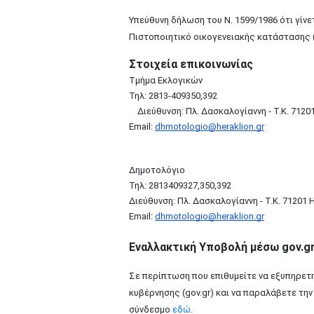
Υπεύθυνη δήλωση του Ν. 1599/1986 ότι γίν
Πιστοποιητικό οικογενειακής κατάστασης 
Στοιχεία επικοινωνίας
Τμήμα Εκλογικών
Τηλ: 2813-409350,392
Διεύθυνση: Πλ. Δασκαλογίαννη - Τ.Κ. 7120
Email:
dhmotologio@heraklion.gr
Δημοτολόγιο
Τηλ: 2813409327,350,392
Διεύθυνση: Πλ. Δασκαλογίαννη - Τ.Κ. 71201
Email:
dhmotologio@heraklion.gr
Εναλλακτική Υποβολή μέσω gov.g
Σε περίπτωση που επιθυμείτε να εξυπηρετη
κυβέρνησης (gov.gr) και να παραλάβετε τη
σύνδεσμο
εδώ
.