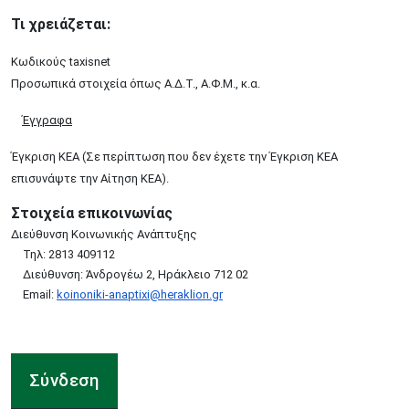
Τι χρειάζεται:
Κωδικούς taxisnet
Προσωπικά στοιχεία όπως Α.Δ.Τ., Α.Φ.Μ., κ.α.
Έγγραφα
Έγκριση ΚΕΑ (Σε περίπτωση που δεν έχετε την Έγκριση ΚΕΑ
επισυνάψτε την Αίτηση ΚΕΑ).
Στοιχεία επικοινωνίας
Διεύθυνση Κοινωνικής Ανάπτυξης
Τηλ: 2813 409112
Διεύθυνση: Ἀνδρογέω 2, Ηράκλειο 712 02
Email:
koinoniki-anaptixi@heraklion.gr
Σύνδεση